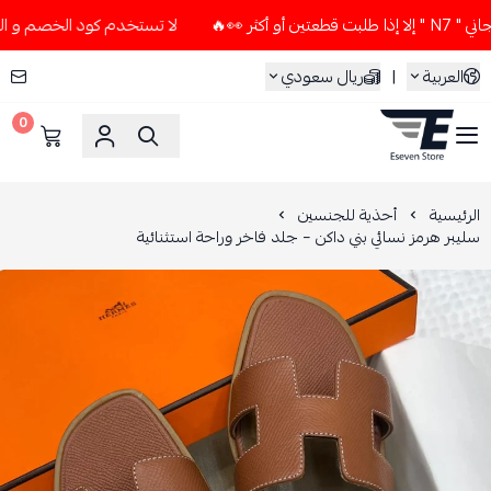
🔥
لا تستخدم كود الخصم و التوصيل المجاني " N7 " إلا إذا طل
العربية
|
ريال سعودي
0
ESEVEN STORE
الرئيسية
أحذية للجنسين
سليبر هرمز نسائي بني داكن – جلد فاخر وراحة استثنائية