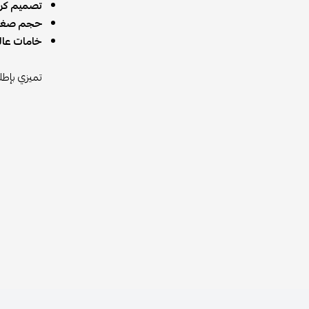
تصميم كر
حجم صغير
خامات عال
تميزي بإطل