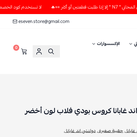
🔥
لا تستخدم كود الخصم و التوصيل المجاني " N7 " إلا إذا طل
eseven.store@gmail.com
ي
الإكسسوارات
0
د غابانا كروس بودي فلاب لون أخضر
ابانا ,
حقيبة صغيرة ,
دولتشي اند غابانا ,