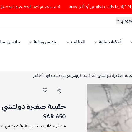
لا تستخدم كود الخصم و التوصيل المجاني " N7 " إلا إذا طلبت قطعتين أو أكثر 👀
سعودي
أحذية نسائية
الحقائب
ملابس رجالية
ملابس نسائ
يبة صغيرة دولتشي اند غابانا كروس بودي فلاب لون أخضر
حقيبة صغيرة دولتشي ان
650 SAR
شنط ,
حقائب نساء ,
حقيبة دولتشي اند غ