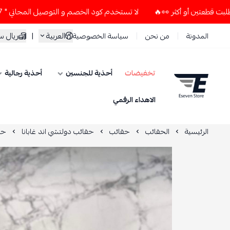
لا تستخدم كود الخصم و التوصيل المجاني " N7 " إلا إذا طلبت قطعتين أو أكثر 👀🔥
العربية
|
ريال 
المدونة
من نحن
سياسة الخصوصية
تخفيضات
أحذية للجنسين
أحذية رجالية
ESEVEN STORE
الاهداء الرقمي
الرئيسية
الحقائب
حقائب
حقائب دولتشي اند غابانا
حق