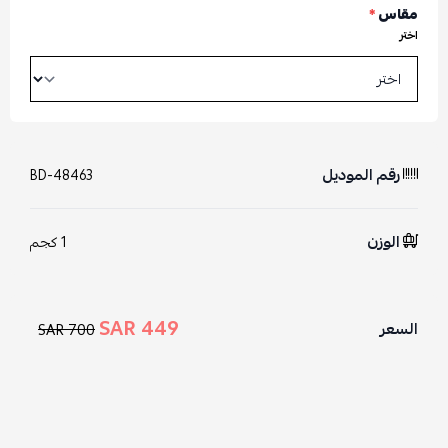
مقاس
*
اختر
رقم الموديل
BD-48463
الوزن
1 كجم
449 SAR
السعر
700 SAR