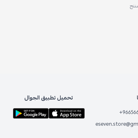
منتج
تحميل تطبيق الجوال
+96656
eseven.store@gm