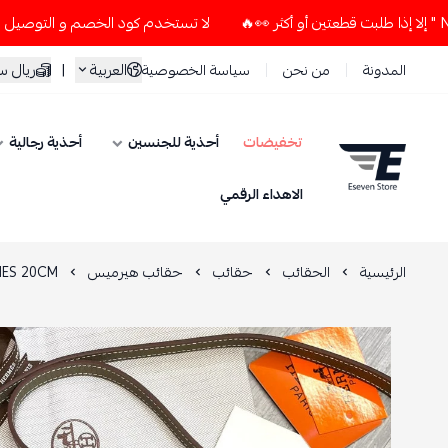
لا تستخدم كود الخصم و التوصيل المجاني " N7 " إلا إذا طلبت قطعتين أو أكثر 👀
العربية
|
ريال 
المدونة
من نحن
سياسة الخصوصية
تخفيضات
أحذية للجنسين
أحذية رجالية
ESEVEN STORE
الاهداء الرقمي
الرئيسية
الحقائب
حقائب
حقائب هيرميس
ES 20CM