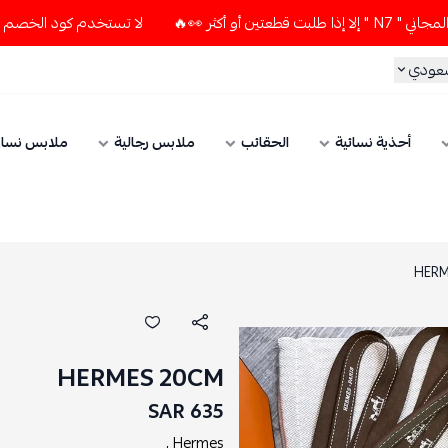
لا تستخدم كود الخصم و التوصيل المجاني " N7 " إلا إذا طلب
سعودي
أحذية نسائية
الحقائب
ملابس رجالية
ملابس نسائ
HERM
HERMES 20CM
635 SAR
Hermes ,