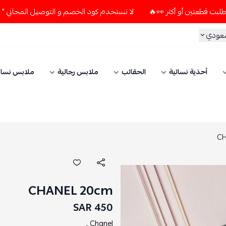
لا تستخدم كود الخصم و التوصيل المجاني " N7 " إلا إذا طلبت قطعتين أو أكثر 👀🔥
سعودي
أحذية نسائية
الحقائب
ملابس رجالية
ملابس نسائ
CH
CHANEL 20cm
450 SAR
Chanel ,