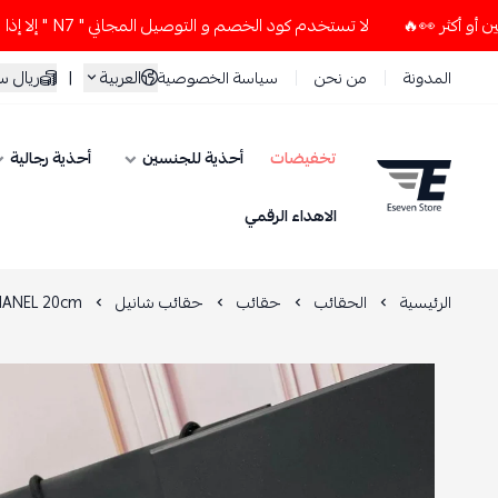
لا تستخدم كود الخصم و التوصيل المجاني " N7 " إلا إذا طلبت قطعتين أو أكثر 👀🔥
العربية
|
ريال 
المدونة
من نحن
سياسة الخصوصية
تخفيضات
أحذية للجنسين
أحذية رجالية
ESEVEN STORE
الاهداء الرقمي
الرئيسية
الحقائب
حقائب
حقائب شانيل
ANEL 20cm