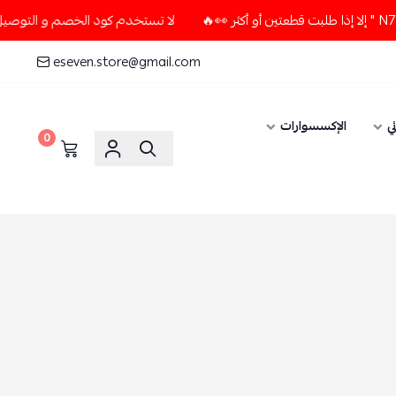
لا تستخدم كود الخصم و التوصيل المجاني " N7 " إلا إذا طلبت قطعتين أو 
eseven.store@gmail.com
ي
الإكسسوارات
0