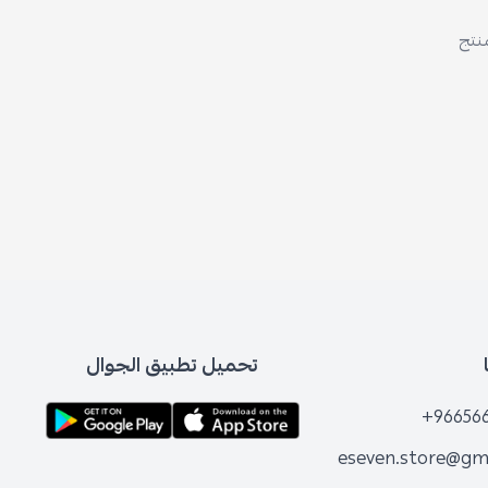
منتج
تحميل تطبيق الجوال
+96656
eseven.store@gm