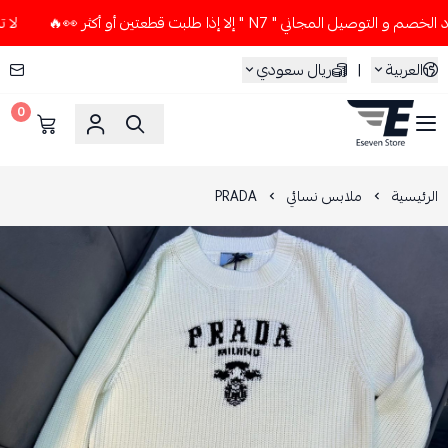
المجاني " N7 " إلا إذا طلبت قطعتين أو أكثر 👀🔥
لا تستخدم 
العربية
|
ريال سعودي
0
ESEVEN STORE
الرئيسية
ملابس نسائي
PRADA