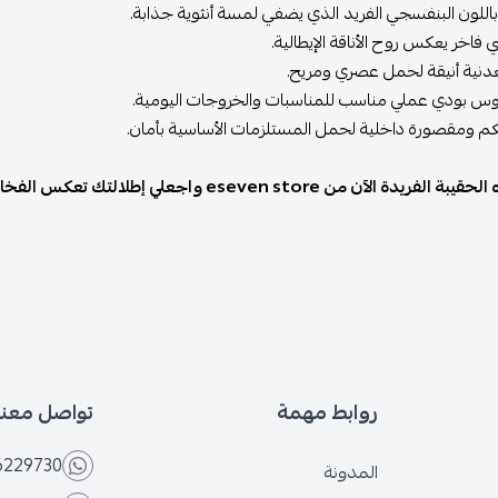
اللون البنفسجي الفريد الذي يضفي لمسة أنثوية جذابة.
 فاخر يعكس روح الأناقة الإيطالية.
نية أنيقة لحمل عصري ومريح.
س بودي عملي مناسب للمناسبات والخروجات اليومية.
م ومقصورة داخلية لحمل المستلزمات الأساسية بأمان.
دة الآن من eseven store واجعلي إطلالتك تعكس الفخامة والتميز!
روابط مهمة
تواصل معنا
6229730
المدونة