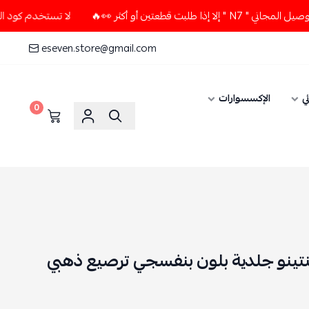
ن أو أكثر 👀🔥
لا تستخدم كود الخصم و التوصيل المجاني " N7 
eseven.store@gmail.com
ي
الإكسسوارات
0
تينو جلدية بلون بنفسجي ترصيع ذهبي