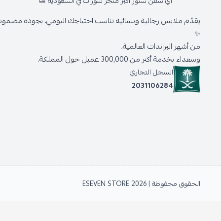
اي سفن ستور أكبر متجر شوزات في السعودية 👟
يقدّم ملابس رجالية ونسائية تناسب احتياجك اليومي، بجودة مضمونة 
✨
من أشهر البراندات العالمية،
وسعداء بخدمة أكثر من 300,000 عميل حول المملكة.
السجل التجاري
2031106284
الحقوق محفوظة | 2026
ESEVEN STORE