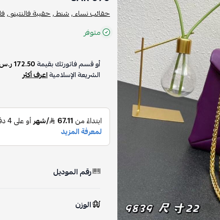
حقائب نساء ,
شنط ,
حقيبة فالنتينو ,
فال
متوفر
أو قسم فاتورتك بقيمة
172.50 ر.س
الشريعة الإسلامية
اعرف أكثر
رقم الموديل
الوزن