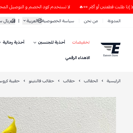
لا تستخدم كود الخصم و التوصيل المجاني " N7 " إلا إذا طلبت قطعتين أو أكثر 👀🔥
العربية
|
ريال 
المدونة
من نحن
سياسة الخصوصية
تخفيضات
أحذية للجنسين
أحذية رجالية
ESEVEN STORE
الاهداء الرقمي
الرئيسية
الحقائب
حقائب
حقائب فالنتينو
حقيبة كروس