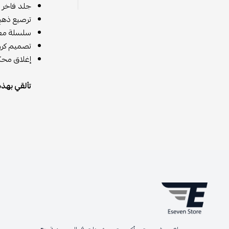
جلد فاخر ب
ترصيع ذهبي
سلسلة معد
تصميم كرو
إغلاق محك
تألقي بهذه الحقيبة الفري