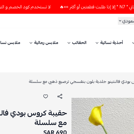
لا تستخدم كود الخصم و التوصيل المجاني " N7 " إلا إذا طلبت قطعتي
سعودي
أحذية نسائية
الحقائب
ملابس رجالية
ملابس نسائ
 بودي فالنتينو جلدية بلون بنفسجي ترصيع ذهبي مع سلسلة
حقيبة كروس بودي فالن
مع سلسلة
690 SAR