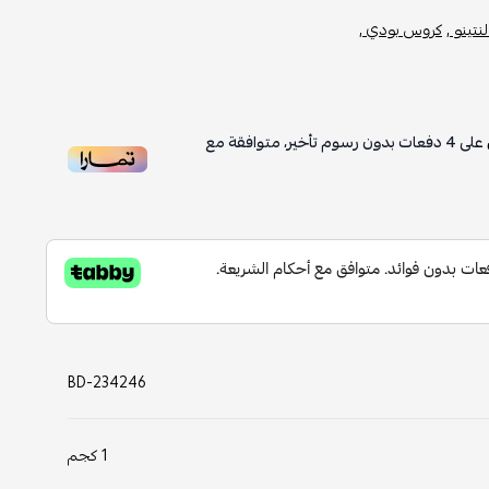
نتينو ,
كروس بودي ,
على
4
دفعات بدون رسوم تأخير، متوافقة مع
BD-234246
1 كجم