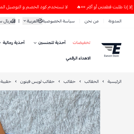
لا تستخدم كود الخصم و التوصيل المجاني " N7 " إلا إذا طلبت قطعتين أو أكثر 👀🔥
العربية
|
ريال 
المدونة
من نحن
سياسة الخصوصية
تخفيضات
أحذية للجنسين
أحذية رجالية
ESEVEN STORE
الاهداء الرقمي
الرئيسية
الحقائب
حقائب
حقائب لويس فيتون
حقيبة 