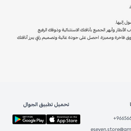
.
 إليها.
نظار وأبهر الجميع بأناقتك الاستثنائية وذوقك الرفيع.
 فاخرة ومميزة. احصل على جودة عالية وتصميم راقٍ يبرز أناقتك
تحميل تطبيق الجوال
+96656
eseven.store@gm