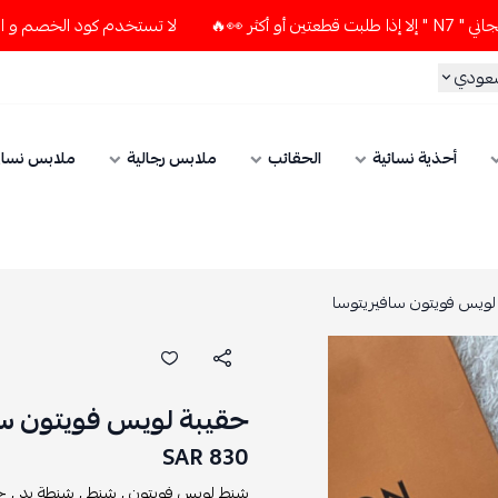
لا تستخدم كود الخصم و التوصيل المجاني " N7 " إلا إذا طلبت قطعتي
سعودي
أحذية نسائية
الحقائب
ملابس رجالية
ملابس نسائ
لويس فويتون سافيريتوسا
حقيبة لويس فويتون سا
830 SAR
شنط لويس فويتون ,
شنط ,
شنطة يد ,
ح