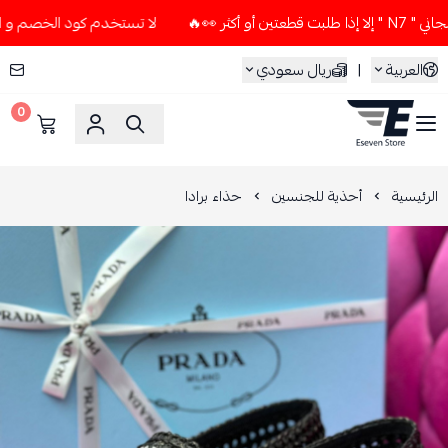
 👀🔥
لا تستخدم كود الخصم و التوصيل المجاني " N7 " إلا إذا 
العربية
|
ريال سعودي
0
ESEVEN STORE
الرئيسية
أحذية للجنسين
حذاء برادا