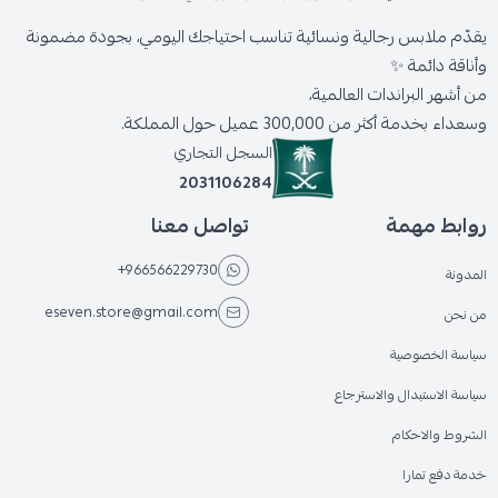
يقدّم ملابس رجالية ونسائية تناسب احتياجك اليومي، بجودة مضمونة
وأناقة دائمة ✨
من أشهر البراندات العالمية،
وسعداء بخدمة أكثر من 300,000 عميل حول المملكة.
السجل التجاري
2031106284
روابط مهمة
تواصل معنا
+966566229730
المدونة
eseven.store@gmail.com
من نحن
سياسة الخصوصية
سياسة الاستبدال والاسترجاع
الشروط والاحكام
خدمة دفع تمارا