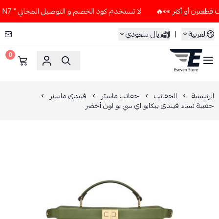
لا تستخدم كود الخصم و التوصيل المجاني " N7 " إلا إذا طلبت قطعتين أو أكثر 👀🔥
العربية
|
ريال سعودي
0
ESEVEN STORE
الرئيسية
الحقائب
حقائب ماستر
فيندي ماستر
حقيبة نساء فيندي بيكابو اي سي يو لون أخضر