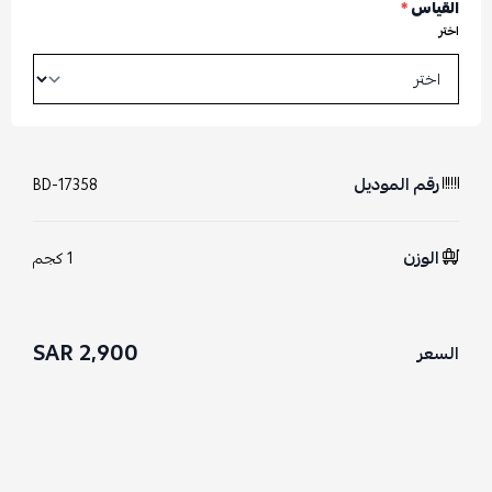
القياس
*
اختر
رقم الموديل
BD-17358
الوزن
1 كجم
2,900 SAR
السعر