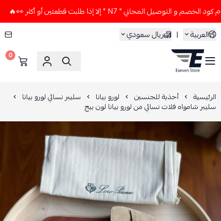
🔥
لا تستخدم كود الخصم و التوصيل المجاني " N7 " إلا إذا ط
ريال سعودي
|
العربية
0
ESEVEN STORE
سليبر نسائي لورو بيانا
لورو بيانا
أحذية للجنسين
الرئيسية
سليبر شامواه فلات نسائي من لورو بيانا لون بيج