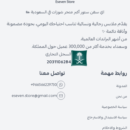
اي سفن ستور أكبر متجر شوزات في السعودية 👟
يقدّم ملابس رجالية ونسائية تناسب احتياجك اليومي، بجودة مضمونة
وأناقة دائمة ✨
من أشهر البراندات العالمية،
وسعداء بخدمة أكثر من 300,000 عميل حول المملكة.
السجل التجاري
2031106284
روابط مهمة
تواصل معنا
+966566229730
المدونة
eseven.store@gmail.com
من نحن
سياسة الخصوصية
سياسة الاستبدال والاسترجاع
الشروط والاحكام