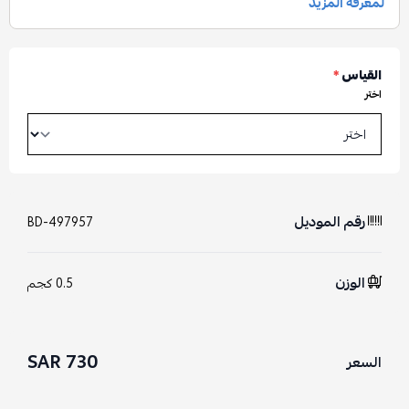
القياس
*
اختر
رقم الموديل
BD-497957
الوزن
0.5 كجم
730 SAR
السعر