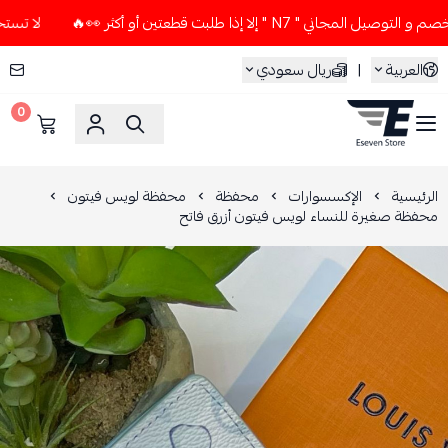
 " N7 " إلا إذا طلبت قطعتين أو أكثر 👀🔥
لا تستخدم كود الخص
العربية
|
ريال سعودي
0
ESEVEN STORE
الرئيسية
الإكسسوارات
محفظة
محفظة لويس فيتون
محفظة صغيرة للنساء لويس فيتون أزرق فاتح