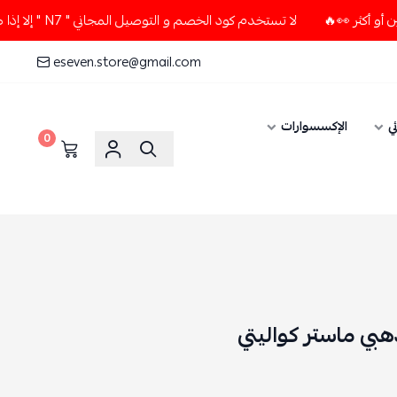
لا تستخدم كود الخصم و التوصيل المجاني " N7 " إلا إذا طلبت قطعتين أو أكثر 👀🔥
eseven.store@gmail.com
ي
الإكسسوارات
0
بي ماستر كواليتي