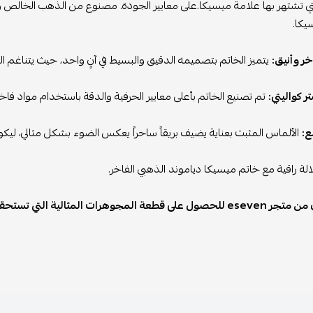
تي تشتهر بها علامة ميسيكا.على معايير الجودة. مصنوع من الذهب الخالص وم
يكا.
ر وأنيق:
يتميز الخاتم بتصميمه الدقيق والبسيط في آنٍ واحد، حيث يتناغم ا
 كواليتي:
تم تصنيع الخاتم بأعلى معايير الحرفية والدقة باستخدام مواد فاخرة
ع:
الألماس المثبت بعناية يضيف بريقاً ساحراً يعكس الضوء بشكل مثالي، ليكو
الة راقية مع خاتم ميسيكا دياموند الذهبي الفاخر.
قطعة المجوهرات المثالية التي تستحقينها!