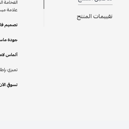
الفخامة ال
علامة ميس
تقييمات المنتج
تصميم فاخ
جودة ماستر
ألماس لام
تميزي بإطل
تسوقي الآن من متجر eseven للحصول على 