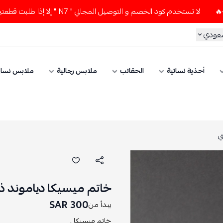
لا تستخدم كود الخصم و التوصيل المجاني " N7 " إلا إذا طلبت قطعتين أو أكثر 👀🔥
سعودي
أحذية نسائية
الحقائب
ملابس رجالية
ملابس نسائ
ي
خاتم ميسيكا دياموند ذه
300 SAR
يبدأ من
خاتم ميسيكا ,