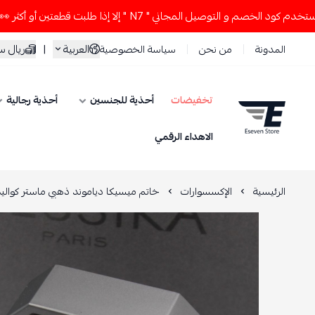
صم و التوصيل المجاني " N7 " إلا إذا طلبت قطعتين أو أكثر 👀🔥
العربية
|
ريال 
المدونة
من نحن
سياسة الخصوصية
تخفيضات
أحذية للجنسين
أحذية رجالية
ESEVEN STORE
الاهداء الرقمي
الرئيسية
الإكسسوارات
خاتم ميسيكا دياموند ذهبي ماستر كواليت