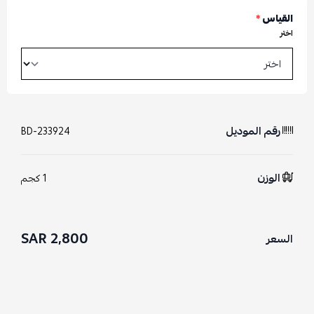
القياس
*
اختر
رقم الموديل
BD-233924
الوزن
1 كجم
2,800 SAR
السعر