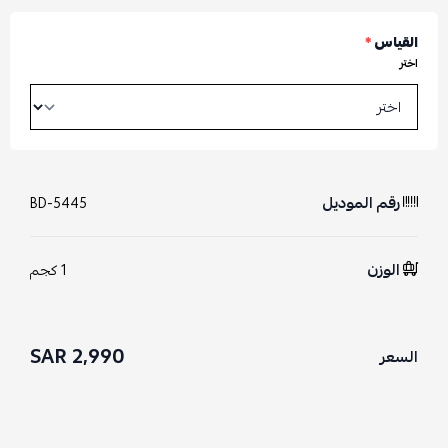
القياس
*
اختر
رقم الموديل
BD-5445
الوزن
1 كجم
2,990 SAR
السعر