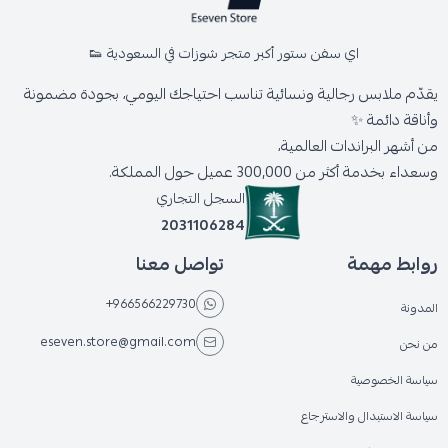
اي سفن ستور أكبر متجر شوزات في السعودية 👟
يقدّم ملابس رجالية ونسائية تناسب احتياجك اليومي، بجودة مضمونة
وأناقة دائمة ✨
من أشهر البراندات العالمية،
وسعداء بخدمة أكثر من 300,000 عميل حول المملكة.
السجل التجاري
2031106284
روابط مهمة
تواصل معنا
+966566229730
المدونة
eseven.store@gmail.com
من نحن
سياسة الخصوصية
سياسة الاستبدال والاسترجاع