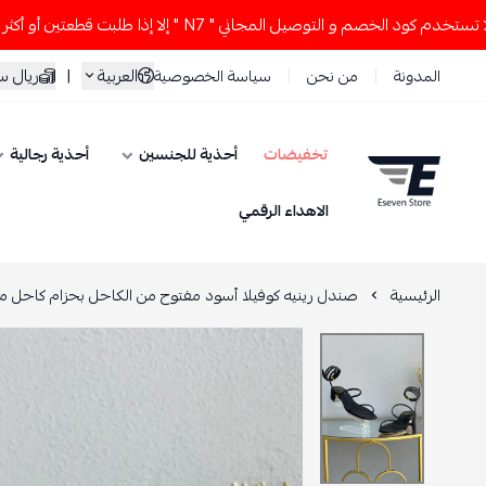
 الخصم و التوصيل المجاني " N7 " إلا إذا طلبت قطعتين أو أكثر 👀🔥
العربية
|
ريال 
المدونة
من نحن
سياسة الخصوصية
تخفيضات
أحذية للجنسين
أحذية رجالية
ESEVEN STORE
الاهداء الرقمي
الرئيسية
صندل رينيه كوفيلا أسود مفتوح من الكاحل بحزام كاحل م