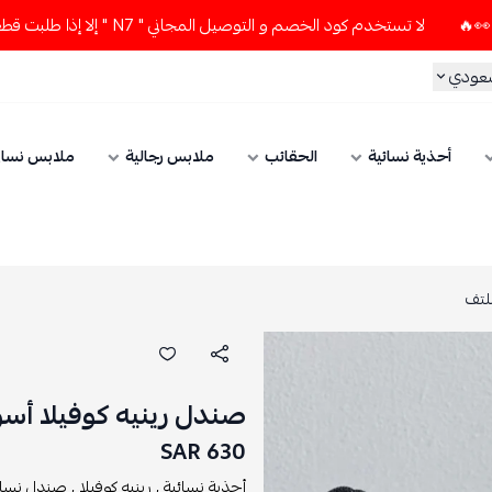
لا تستخدم كود الخصم و التوصيل المجاني " N7 " إلا إذا طلبت قطعتين أو أكثر 👀🔥
سعودي
أحذية نسائية
الحقائب
ملابس رجالية
ملابس نسائ
لتف
صندل رينيه كوفيلا أس
630 SAR
أحذية نسائية ,
رينيه كوفيلا ,
صندل نسائي