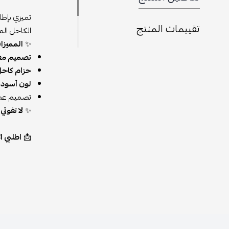
تميزي بإطل
تقييمات المنتج
الكاحل الم
✨
المميزا
تصميم مف
حزام كاحل
لون أسود 
تصميم عصري
✨
لا تفوت
📩
اطلبي الآن عبر eseven store