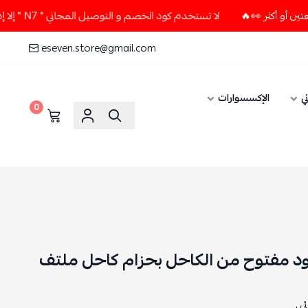
لا تستخدم كود الخصم و التوصيل المجاني " N7 " إلا إذا طلبت قطعتين أو أكثر 👀🔥
eseven.store@gmail.com
ي
الإكسسوارات
0
ود مفتوح من الكاحل بحزام كاحل ملتف
 ,