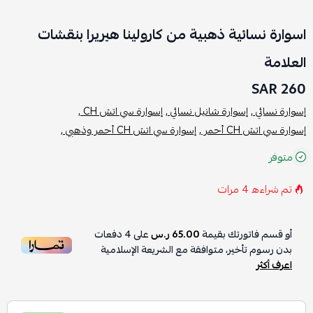
اسوارة نسائية ذهبية من كارولينا هيريرا بنقشات
العلامة
260 SAR
إسوارة نسائي ,
إسوارة شانيل نسائي ,
إسوارة سي اتش CH ,
إسوارة سي اتش CH أحمر ,
إسوارة سي اتش CH أحمر وذهبي ,
متوفر
تم شراءه
4
مرات
أو قسم فاتورتك بقيمة
65.00 ر.س
على
4
دفعات
بدون رسوم تأخير، متوافقة مع الشريعة الإسلامية
اعرف أكثر