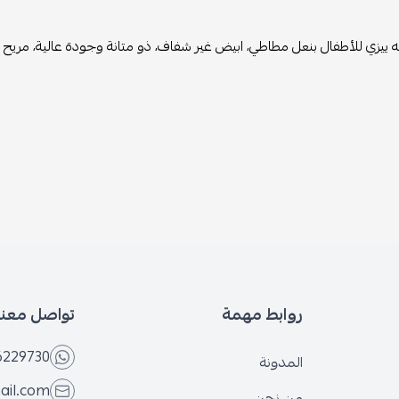
ه ييزي للأطفال بنعل مطاطي، ابيض غير شفاف، ذو متانة وجودة عالية، مريح ج
روابط مهمة
تواصل معنا
6229730
المدونة
ail.com
من نحن