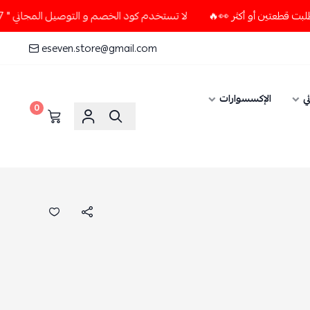
لا تستخدم كود الخصم و التوصيل المجاني " N7 " إلا إذا طلبت قطعتين أو أكثر 👀🔥
eseven.store@gmail.com
ي
الإكسسوارات
0