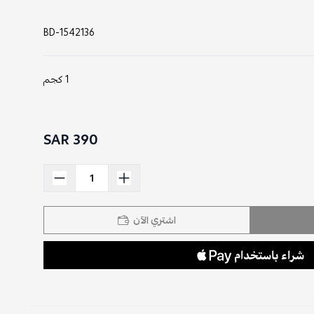
BD-1542136
1 كجم
390 SAR
اشتري الآن