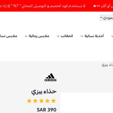
لا تستخدم كود الخصم و التوصيل المجاني " N7 " إلا إذا طلبت قطعتين أو أكثر 👀🔥
سعودي
أحذية نسائية
الحقائب
ملابس رجالية
ملابس نسائ
ء ييزي
حذاء ييزي
390 SAR