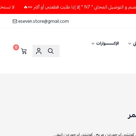
ذا طلبت قطعتين أو أكثر 👀🔥
لا تستخدم كود الخصم و التوصيل ا
eseven.store@gmail.com
ي
الإكسسوارات
0
كوتشي ايرجوردن مريح ,
كوتشي ايرجوردن انيق ,