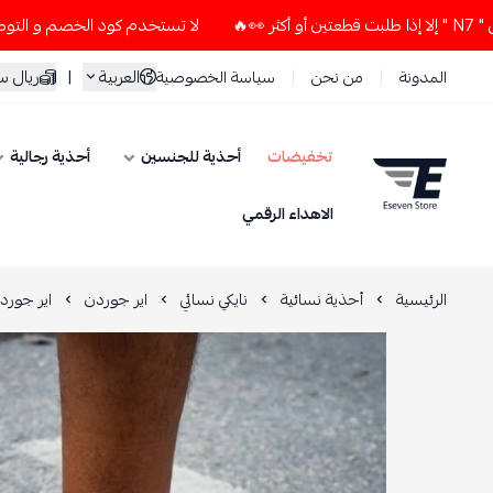
لا تستخدم كود الخصم و التوصيل المجاني " N7 " إلا إذا طلبت قطعتين أو أك
العربية
|
ريال 
المدونة
من نحن
سياسة الخصوصية
تخفيضات
أحذية للجنسين
أحذية رجالية
ESEVEN STORE
الاهداء الرقمي
الرئيسية
أحذية نسائية
نايكي نسائي
اير جوردن
اير جوردان 4 الرعد 