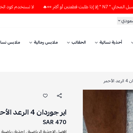
ثر 👀🔥
لا تستخدم كود الخصم و التوصيل المجاني " N7 " إلا إ
سعودي
أحذية نسائية
الحقائب
ملابس رجالية
ملابس نسائ
الأحمر
اير جوردان 4 الرعد الأحمر
470 SAR
افضل الاحذية الرياضبة ,
احذية رياضية ,