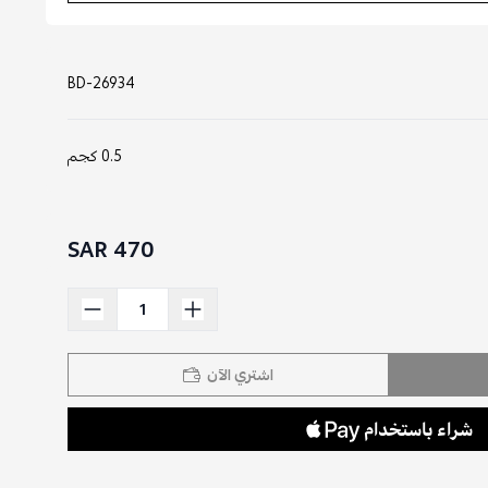
BD-26934
0.5 كجم
470 SAR
اشتري الآن