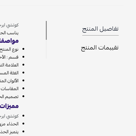
كوتشي اير
تفاصيل المنتج
يناسب الجر
مواصفات
تقييمات المنتج
نوع المنتج
قسم : الأح
العلامة الت
الفئة المس
الألوان الم
المقاسات المت
تصميم الحذ
مميزات 
كوتشي ايرج
الحذاء مزو
يتميز الحذ