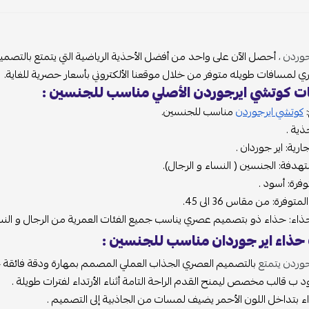
جوردن ،
أحصل الآن على واحد من أفضل الأحذية الرياضية التي يتمتع بالتصميم
ي لمسافات طويله متوفر من خلال موقعنا الألكتروني بأسعار حصرية للغاية.
 كوتشي ايرجوردن الأصلي مناسب للجنسين :
:
كوتشي ايرجوردن
مناسب للجنسين.
ذية .
جارية: اير جوردان .
تهدفة: الجنسين ( النساء و الرجال).
توفرة: أسود .
وفرة: من مقاس 36 الى 45.
اء: حذاء ذو بتصميم عصري يناسب جميع الفئات العمرية من الرجال و النس
حذاء اير جوردان مناسب للجنسين :
وردن يتمتع
بالتصميم العصري الجذاب العملي المصمم بمهارة ودقة فائقة حتى
د ب قالب مخصص ليمنح القدم الراحة التامة أثناء الأرتداء لفترات طويلة .
اء بتداخل اللون الأحمر يضيف لمسات من الجاذبية إلى التصميم .