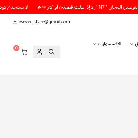
عتين أو أكثر 👀🔥
لا تستخدم كود الخصم و التوصيل المجاني " 
eseven.store@gmail.com
ي
الإكسسوارات
0