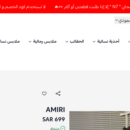
لا تستخدم كود الخصم و التوصيل المجاني " N7 " إلا إذا طلبت قط
سعودي
أحذية نسائية
الحقائب
ملابس رجالية
ملابس نسائ
AMIRI
699 SAR
متوفر