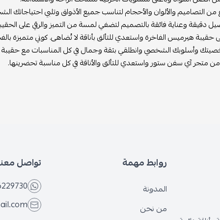
ع من التصاميم والألوان والأحجام لتناسب جميع الأذواق وتلبي احتياجاتك ا
صيل دقيقة وعناية فائقة بالتصميم لتضفي لمسة من التميز والرقي على الحقيبة
حقيبة هيرميس الفاخرة واستعدي للتألق بأناقة لا تُضاهى. كوني متميزة بالف
يتك وأسلوبك الشخصي وانطلقي بثقة وجمال في كل المناسبات مع حقيبة 
 من متجر آي سفن ستور واستعدي للتألق والأناقة في كل مناسبة تحضرينها.
روابط مهمة
تواصل معنا
6229730
المدونة
ail.com
من نحن