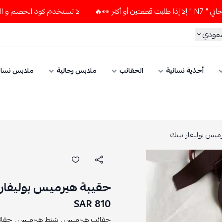
لا تستخدم كود الخصم و التوصيل المجاني " N7 " إلا إذا طلبت قط
سعودي
أحذية نسائية
الحقائب
ملابس رجالية
ملابس نسائ
ميس بوليفار بينك
حقيبة هيرميس بوليفار 
810 SAR
حقائب هيرميس ,
شنط هيرميس ,
حقائ