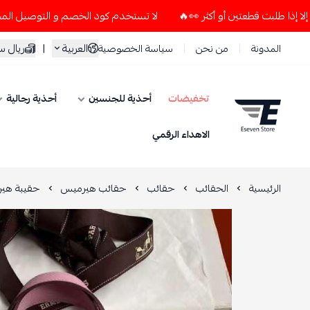
لا تستخدم كود الخصم و التوصيل المجاني " N7 " إلا إذا طلبت قطعتين أو أكثر 👀🔥
العربية
|
ريال 
المدونة
من نحن
سياسة الخصوصية
تخفيضات
أحذية للجنسين
أحذية رجالية
ESEVEN STORE
الاهداء الرقمي
الرئيسية
الحقائب
حقائب
حقائب هيرميس
حقيبة هير