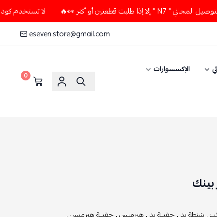
عتين أو أكثر 👀🔥
لا تستخدم كود الخصم و التوصيل المجاني " 
eseven.store@gmail.com
ي
الإكسسوارات
0
بينك
ب ,
شنطة يد ,
حقيبة يد ,
هيرميس ,
حقيبة هيرميس ,