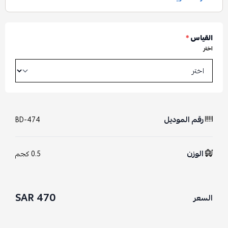
القياس
*
اختر
رقم الموديل
BD-474
الوزن
0.5 كجم
470 SAR
السعر