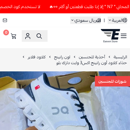
كثر 👀🔥
لا تستخدم كود الخصم و التوصيل المجاني " N7 " إلا إ
العربية
|
ريال سعودي
0
ESEVEN STORE
الرئيسية
أحذية للجنسين
اون رانينج
كلاود فلاير
حذاء كلاود أون رانينج اكس3 وايت دارك بلو
شوزات للجنسين