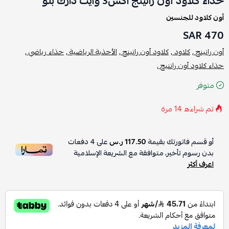
حذاء كلاود أون رانينج اكس3 وايت دارك بلو
أون كلاود للجنسين
470 SAR
أون رانينج ,
كلاود ,
كلاود أون رانينج ,
الأحذية الرياضية ,
حذاء رياضي ,
حذاء كلاود أون راننيج ,
متوفر
تم شراءه
14
مرة
أو قسم فاتورتك بقيمة
117.50 ر.س
على
4
دفعات
بدون رسوم تأخير، متوافقة مع الشريعة الإسلامية
اعرف أكثر