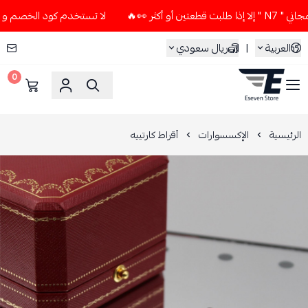
ثر 👀🔥
لا تستخدم كود الخصم و التوصيل المجاني " N7 " إلا إذ
العربية
|
ريال سعودي
0
ESEVEN STORE
الرئيسية
الإكسسوارات
أقراط كارتييه