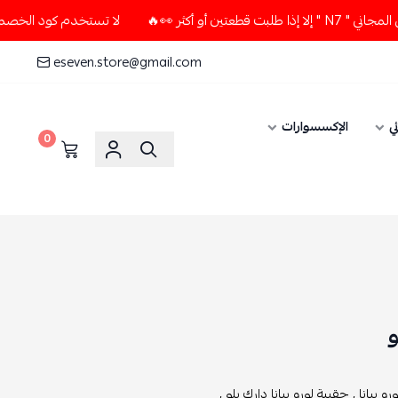
🔥
لا تستخدم كود الخصم و التوصيل المجاني " N7 " إلا إذا ط
eseven.store@gmail.com
ي
الإكسسوارات
0
و
و بيانا ,
حقيبة لورو بيانا دارك بلو ,