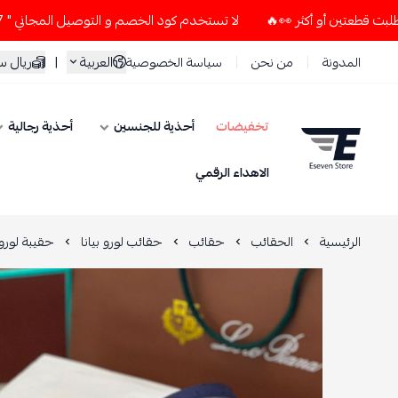
لا تستخدم كود الخصم و التوصيل المجاني " N7 " إلا إذا طلبت قطعتين أو أكثر 👀🔥
العربية
|
ريال 
المدونة
من نحن
سياسة الخصوصية
تخفيضات
أحذية للجنسين
أحذية رجالية
ESEVEN STORE
الاهداء الرقمي
الرئيسية
الحقائب
حقائب
حقائب لورو بيانا
حقيبة لورو 