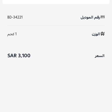
رقم الموديل
BD-34221
الوزن
1 كجم
3,100 SAR
السعر