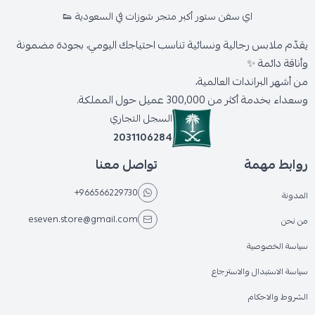
اي سفن ستور أكبر متجر شوزات في السعودية 👟
يقدّم ملابس رجالية ونسائية تناسب احتياجك اليومي، بجودة مضمونة
وأناقة دائمة ✨
من أشهر البراندات العالمية،
وسعداء بخدمة أكثر من 300,000 عميل حول المملكة.
السجل التجاري
2031106284
روابط مهمة
تواصل معنا
+966566229730
المدونة
eseven.store@gmail.com
من نحن
سياسة الخصوصية
سياسة الاستبدال والاسترجاع
الشروط والاحكام