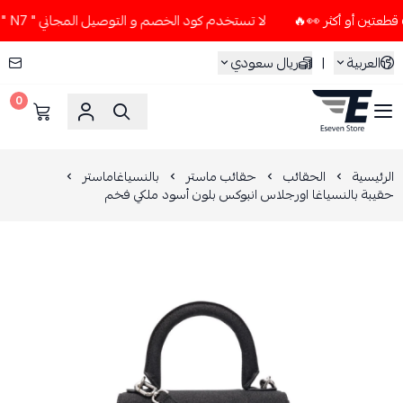
لا تستخدم كود الخصم و التوصيل المجاني " N7 " إلا إذا طلبت قطعتين أو أكثر 👀🔥
العربية
|
ريال سعودي
0
ESEVEN STORE
الرئيسية
الحقائب
حقائب ماستر
بالنسياغاماستر
حقيبة بالنسياغا اورجلاس انبوكس بلون أسود ملكي فخم