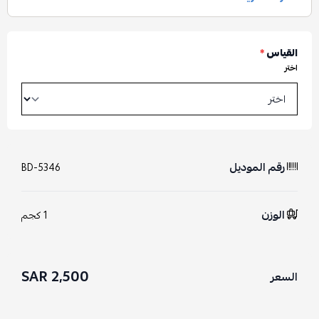
القياس
*
اختر
رقم الموديل
BD-5346
الوزن
1 كجم
2,500 SAR
السعر