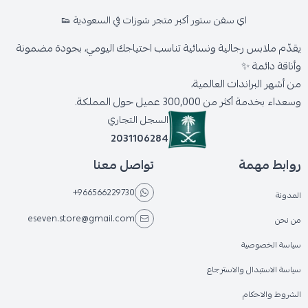
اي سفن ستور أكبر متجر شوزات في السعودية 👟
يقدّم ملابس رجالية ونسائية تناسب احتياجك اليومي، بجودة مضمونة
وأناقة دائمة ✨
من أشهر البراندات العالمية،
وسعداء بخدمة أكثر من 300,000 عميل حول المملكة.
السجل التجاري
2031106284
روابط مهمة
تواصل معنا
+966566229730
المدونة
eseven.store@gmail.com
من نحن
سياسة الخصوصية
سياسة الاستبدال والاسترجاع
الشروط والاحكام