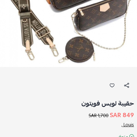
حقيبة لويس فويتون
849 SAR
1,700 SAR
Louis ,
متوفر