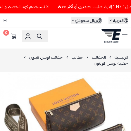
👀🔥
لا تستخدم كود الخصم و التوصيل المجاني " N7 " إلا إذا ط
العربية
|
ريال سعودي
0
ESEVEN STORE
الرئيسية
الحقائب
حقائب
حقائب لويس فيتون
حقيبة لويس فويتون