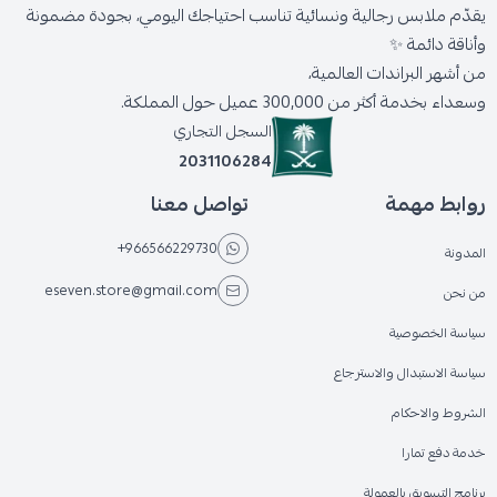
يقدّم ملابس رجالية ونسائية تناسب احتياجك اليومي، بجودة مضمونة
وأناقة دائمة ✨
من أشهر البراندات العالمية،
وسعداء بخدمة أكثر من 300,000 عميل حول المملكة.
السجل التجاري
2031106284
روابط مهمة
تواصل معنا
+966566229730
المدونة
eseven.store@gmail.com
من نحن
سياسة الخصوصية
سياسة الاستبدال والاسترجاع
الشروط والاحكام
خدمة دفع تمارا
برنامج التسويق بالعمولة