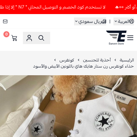
لا تستخدم كود الخصم و التوصيل المجاني " N7 " إلا إذا طلبت قطعتين أو أكثر 👀🔥
العربية
|
ريال سعودي
0
ESEVEN STORE
الرئيسية
أحذية للجنسين
كونفرس
حذاء كونفرس رن ستار هايك هاي باللونين الأبيض والأسود