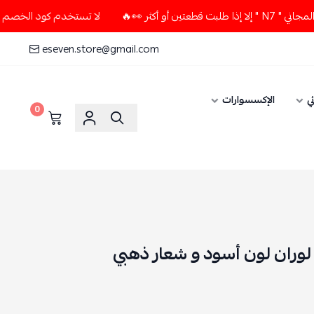
👀🔥
لا تستخدم كود الخصم و التوصيل المجاني " N7 " إلا إذا ط
eseven.store@gmail.com
ي
الإكسسوارات
0
وران لون أسود و شعار ذهبي