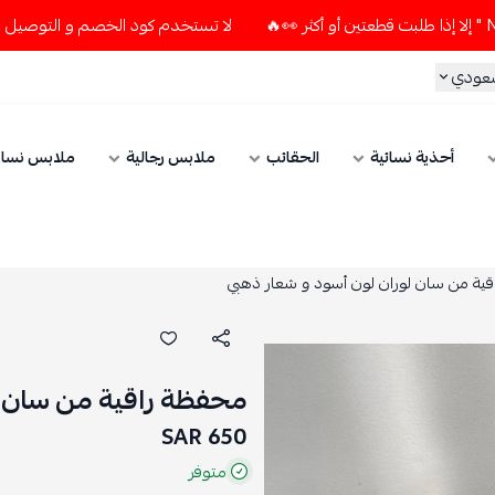
لا تستخدم كود الخصم و التوصيل المجاني " N7 " إلا إذا طلبت قطعتين أو أكثر 
سعودي
أحذية نسائية
الحقائب
ملابس رجالية
ملابس نسائ
ية من سان لوران لون أسود و شعار ذهبي
محفظة راقية من سان ل
650 SAR
متوفر