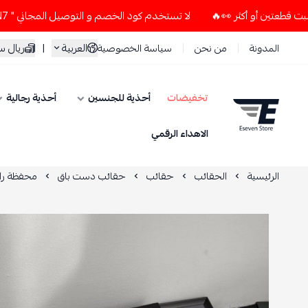
لا تستخدم كود الخصم و التوصيل المجاني " N7 " إلا إذا طلبت قطعتين أو أكثر 👀🔥
العربية
|
ريال 
المدونة
من نحن
سياسة الخصوصية
تخفيضات
أحذية للجنسين
أحذية رجالية
ESEVEN STORE
الاهداء الرقمي
الرئيسية
الحقائب
حقائب
حقائب دست باق
محفظة راق