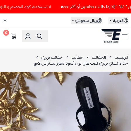
لا تستخدم كود الخصم و التوصيل المجاني " N7 " إلا إذا طلبت
العربية
|
ريال سعودي
0
ESEVEN STORE
الرئيسية
الحقائب
حقائب
حقائب بربري
حذاء نسائي بربري كعب عالي لون أسود مطرز بستراس لامع