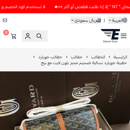
👀🔥
لا تستخدم كود الخصم و التوصيل المجاني " N7 " إلا إذا 
العربية
|
ريال سعودي
0
ESEVEN STORE
الرئيسية
الحقائب
حقائب
حقائب جويارد
حقيبة جويارد نسائية تصميم مميز بلون لايت مع بيج