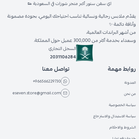
اي سفن ستور أكبر متجر شوزات في السعودية 👟
يقدّم ملابس رجالية ونسائية تناسب احتياجك اليومي، بجودة مضمونة
وأناقة دائمة ✨
من أشهر البراندات العالمية،
وسعداء بخدمة أكثر من 300,000 عميل حول المملكة.
السجل التجاري
2031106284
روابط مهمة
تواصل معنا
+966566229730
المدونة
eseven.store@gmail.com
من نحن
سياسة الخصوصية
سياسة الاستبدال والاسترجاع
الشروط والاحكام
خدمة دفع تمارا