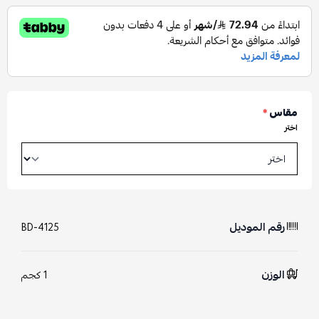
مقاس
*
اختر
رقم الموديل
BD-4125
الوزن
1 كجم