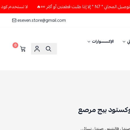
تين أو أكثر 👀🔥
لا تستخدم كود الخصم و التوصيل المجاني " 7
eseven.store@gmail.com
ي
الإكسسوارات
0
وكستود بيج مرصع
ندل فالنتينو ,
صندل نسائي ,