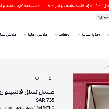
لا تستخدم كود الخصم و التوصيل المجاني " N7 " إلا إذا طلبت قطع
سعودي
أحذية نسائية
الحقائب
ملابس رجالية
ملابس نسائ
رصع
صندل نسائي فالنتينو ر
735 SAR
VALENTNO ,
أحذية نسائية ,
فالنتينو ,
ص