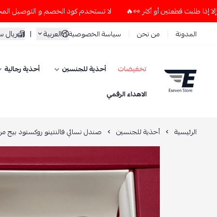
لا تستخدم كود الخصم و التوصيل المجاني " N7 " إلا إذا طلبت قطعتين أو أكثر 👀🔥
العربية
|
ريال 
المدونة
من نحن
سياسة الخصوصية
تخفيضات
أحذية للجنسين
أحذية رجالية
ESEVEN STORE
الاهداء الرقمي
الرئيسية
أحذية للجنسين
صندل نسائي فالنتينو روكستود بيج م