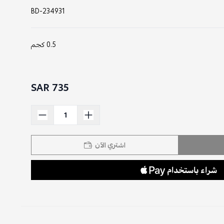
BD-234931
0.5 كجم
735 SAR
اشتري الآن