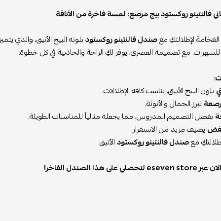
 فالنتينو روكستود بيج مرصع: لمسة فاخرة من الأناقة
لفخامة لإطلالتكِ مع
صندل فالنتينو روكستود
بلونه البيج الأنيق، والذي يتم
للسهرات. مع تصميمه العصري، يوفر لكِ الراحة والجاذبية في كل خطوة.
ت
:
ٍ
بلون البيج الأنيق، يناسب كافة الإطلالات.
رصعة
تبرز الجمال والأنوثة.
ة
بفضل التصميم المدروس، مما يجعله مثالياً للمناسبات الطويلة.
فض
يضيف مزيد من الاستقرار.
طلالتكِ مع
صندل فالنتينو روكستود
الأنيق.
 لتحصلي على هذا الصندل الفاخر!