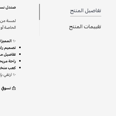
صندل نسائي
تفاصيل المنتج
لمسة من ا
تقييمات المنتج
الخاصة أو 
✨
المميزا
تصميم راق
تفاصيل م
راحة مريح
كعب منخ
✨ ارتقي بإ
📩
تسوقي الآن عبر eseven store