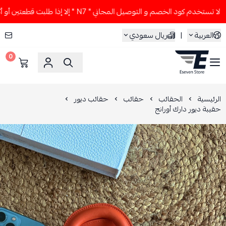
 تستخدم كود الخصم و التوصيل المجاني " N7 " إلا إذا طلبت قطعتين أو أكثر 👀🔥
العربية
|
ريال سعودي
0
ESEVEN STORE
الرئيسية
الحقائب
حقائب
حقائب ديور
حقيبة ديور دارك أورانج