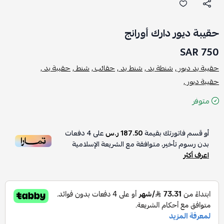
حقيبة ديور دارك أورانج
750 SAR
حقيبة يد ديور ,
شنطة يد ,
شنط يد ,
حقائب ,
شنط ,
حقيبة يد ,
حقيبة ديور ,
متوفر
أو قسم فاتورتك بقيمة
187.50 ر.س
على
4
دفعات
بدون رسوم تأخير، متوافقة مع الشريعة الإسلامية
اعرف أكثر