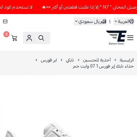
بت قطعتين أو أكثر 👀🔥
لا تستخدم كود الخصم و التوصيل المجان
العربية
|
ريال سعودي
0
ESEVEN STORE
الرئيسية
أحذية للجنسين
نايكي
اير فورس
حذاء نايك إير فورس 1 07 وايت جم