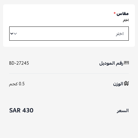
مقاس
*
اختر
رقم الموديل
BD-27245
الوزن
0.5 كجم
430 SAR
السعر