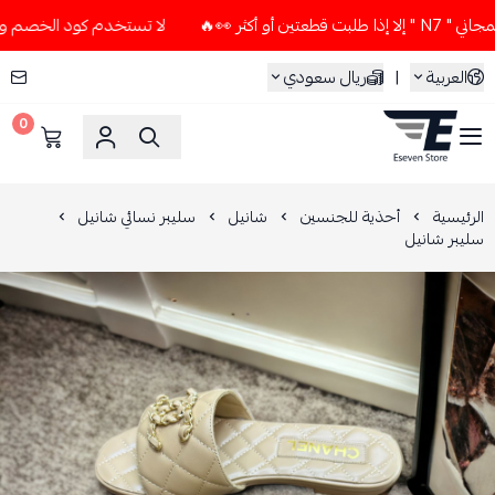
ر 👀🔥
لا تستخدم كود الخصم و التوصيل المجاني " N7 " إلا إذ
العربية
|
ريال سعودي
0
ESEVEN STORE
الرئيسية
أحذية للجنسين
شانيل
سليبر نسائي شانيل
سليبر شانيل