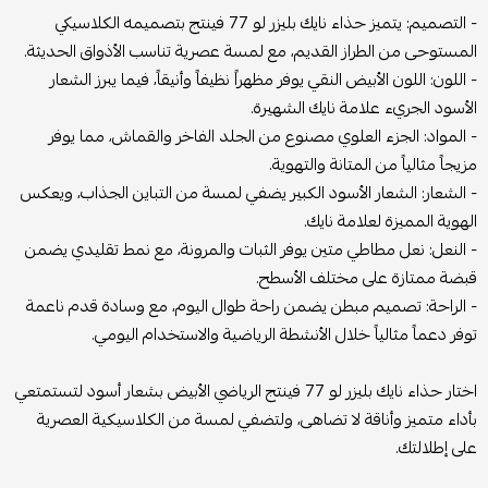
- التصميم: يتميز حذاء نايك بليزر لو 77 فينتج بتصميمه الكلاسيكي
المستوحى من الطراز القديم، مع لمسة عصرية تناسب الأذواق الحديثة.
- اللون: اللون الأبيض النقي يوفر مظهراً نظيفاً وأنيقاً، فيما يبرز الشعار
الأسود الجريء علامة نايك الشهيرة.
- المواد: الجزء العلوي مصنوع من الجلد الفاخر والقماش، مما يوفر
مزيجاً مثالياً من المتانة والتهوية.
- الشعار: الشعار الأسود الكبير يضفي لمسة من التباين الجذاب، ويعكس
الهوية المميزة لعلامة نايك.
- النعل: نعل مطاطي متين يوفر الثبات والمرونة، مع نمط تقليدي يضمن
قبضة ممتازة على مختلف الأسطح.
- الراحة: تصميم مبطن يضمن راحة طوال اليوم، مع وسادة قدم ناعمة
توفر دعماً مثالياً خلال الأنشطة الرياضية والاستخدام اليومي.
اختار حذاء نايك بليزر لو 77 فينتج الرياضي الأبيض بشعار أسود لتستمتعي
بأداء متميز وأناقة لا تضاهى، ولتضفي لمسة من الكلاسيكية العصرية
على إطلالتك.