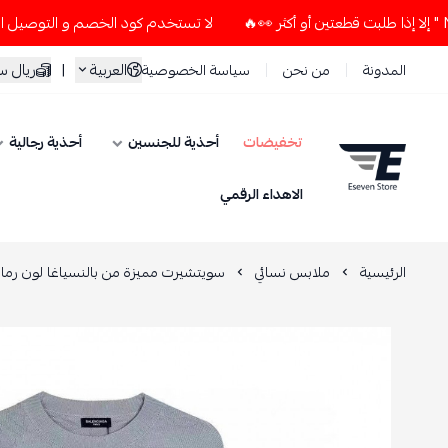
لا تستخدم كود الخصم و التوصيل المجاني " N7 " إلا إذا طلبت قطعتين أو أكثر 👀🔥
العربية
|
ريال 
المدونة
من نحن
سياسة الخصوصية
تخفيضات
أحذية للجنسين
أحذية رجالية
ESEVEN STORE
الاهداء الرقمي
الرئيسية
ملابس نسائي
سويتشيرت مميزة من بالنسياغا لون رماد