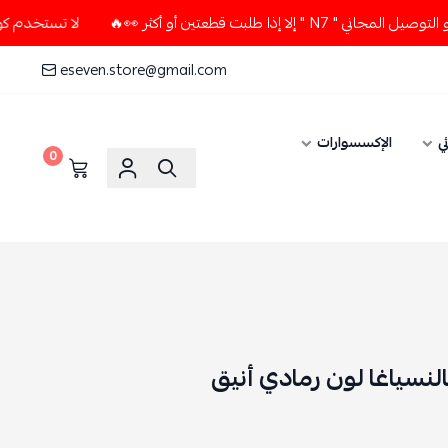
قطعتين أو أكثر 👀🔥
لا تستخدم كود الخصم و التوصيل المجاني 
eseven.store@gmail.com
ي
الإكسسوارات
0
نسياغا لون رمادي أنيق