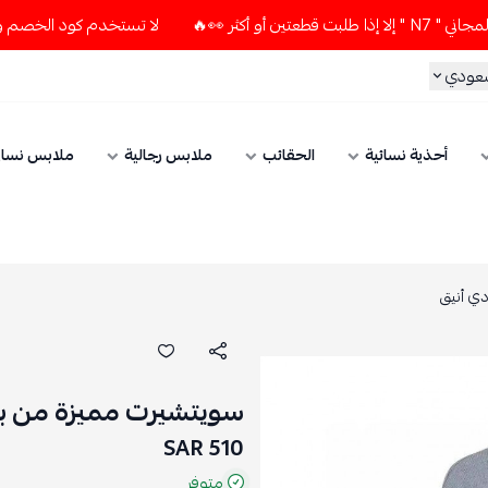
لا تستخدم كود الخصم و التوصيل المجاني " N7 " إلا إذا طلبت 
سعودي
أحذية نسائية
الحقائب
ملابس رجالية
ملابس نسائ
ي أنيق
سويتشيرت مميزة من بال
510 SAR
متوفر