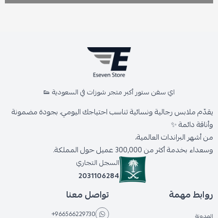
اي سفن ستور أكبر متجر شوزات في السعودية 👟
يقدّم ملابس رجالية ونسائية تناسب احتياجك اليومي، بجودة مضمونة
وأناقة دائمة ✨
من أشهر البراندات العالمية،
وسعداء بخدمة أكثر من 300,000 عميل حول المملكة.
السجل التجاري
2031106284
روابط مهمة
تواصل معنا
+966566229730
المدونة