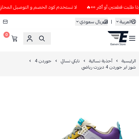
لا تستخدم كود الخصم و التوصيل المجاني " N7 " إلا إذا طلبت قطعتين أو أكثر 👀🔥
العربية
|
ريال سعودي
0
ESEVEN STORE
الرئيسية
أحذية نسائية
نايكي نسائي
جوردن 4
شوز اير جوردن 4 ديزرت رياضي