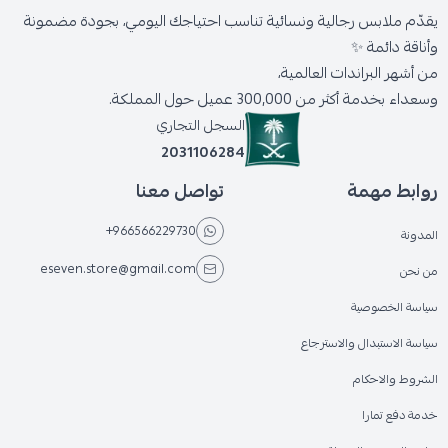
يقدّم ملابس رجالية ونسائية تناسب احتياجك اليومي، بجودة مضمونة
وأناقة دائمة ✨
من أشهر البراندات العالمية،
وسعداء بخدمة أكثر من 300,000 عميل حول المملكة.
السجل التجاري
2031106284
روابط مهمة
تواصل معنا
+966566229730
المدونة
eseven.store@gmail.com
من نحن
سياسة الخصوصية
سياسة الاستبدال والاسترجاع
الشروط والاحكام
خدمة دفع تمارا