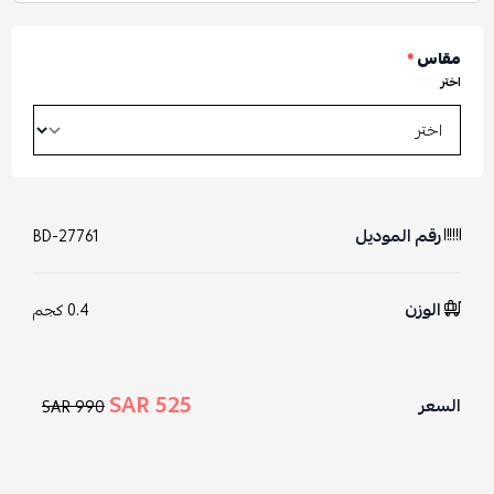
مقاس
*
اختر
رقم الموديل
BD-27761
الوزن
0.4 كجم
525 SAR
السعر
990 SAR