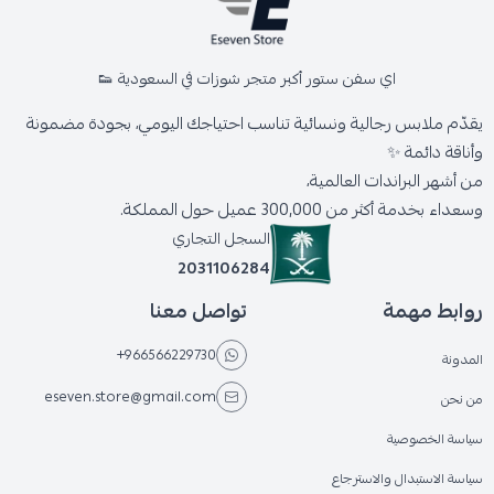
اي سفن ستور أكبر متجر شوزات في السعودية 👟
يقدّم ملابس رجالية ونسائية تناسب احتياجك اليومي، بجودة مضمونة
وأناقة دائمة ✨
من أشهر البراندات العالمية،
وسعداء بخدمة أكثر من 300,000 عميل حول المملكة.
السجل التجاري
2031106284
روابط مهمة
تواصل معنا
+966566229730
المدونة
eseven.store@gmail.com
من نحن
سياسة الخصوصية
سياسة الاستبدال والاسترجاع