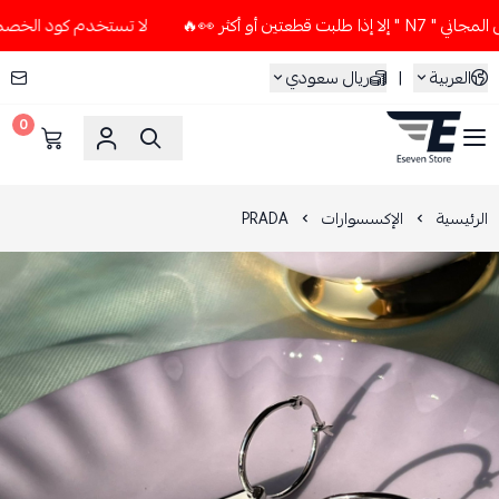
 أو أكثر 👀🔥
لا تستخدم كود الخصم و التوصيل المجاني " N7 " 
العربية
|
ريال سعودي
0
ESEVEN STORE
الرئيسية
الإكسسوارات
PRADA