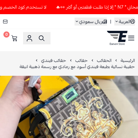
ثر 👀🔥
لا تستخدم كود الخصم و التوصيل المجاني " N7 " إلا إ
العربية
|
ريال سعودي
0
ESEVEN STORE
الرئيسية
الحقائب
حقائب
حقائب فيندي
حقيبة نسائية بطبعة فيندي أسود مع رمادي مع رسمة ذهبية انيقة