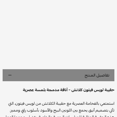
تفاصيل المنتج
حقيبة لويس فيتون كلاتش – أناقة مدمجة بلمسة عصرية
استمتعي بالفخامة العصرية مع حقيبة الكلاتش من لويس فيتون، التي
تأتي بتصميم أنيق يجمع بين اللونين البيج والأسود بأسلوب راقٍ ومميز.
هذه الحقيبة المثالية للمناسبات اليومية والخاصة، بفضل حجمها العملي