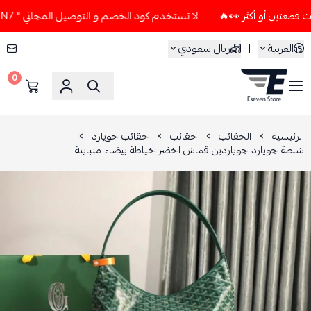
لا تستخدم كود الخصم و التوصيل المجاني " N7 " إلا إذا طلبت قطعتين أو أكثر 👀🔥
العربية
|
ريال سعودي
0
ESEVEN STORE
الرئيسية
الحقائب
حقائب
حقائب جويارد
شنطة جويارد جوياردين قماش اخضر خياطة بيضاء متباينة