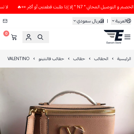
مجاني " N7 " إلا إذا طلبت قطعتين أو أكثر 👀🔥
لا تستخدم كو
العربية
|
ريال سعودي
0
ESEVEN STORE
الرئيسية
الحقائب
حقائب
حقائب فالنتينو
VALENTINO