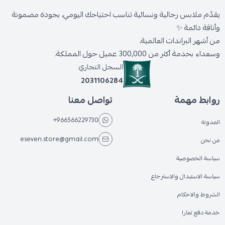
يقدّم ملابس رجالية ونسائية تناسب احتياجك اليومي، بجودة مضمونة
وأناقة دائمة ✨
من أشهر البراندات العالمية،
وسعداء بخدمة أكثر من 300,000 عميل حول المملكة.
السجل التجاري
2031106284
روابط مهمة
تواصل معنا
+966566229730
المدونة
eseven.store@gmail.com
من نحن
سياسة الخصوصية
سياسة الاستبدال والاسترجاع
الشروط والاحكام
خدمة دفع تمارا