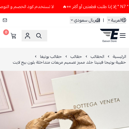
لا تستخدم كود الخصم و التوصيل المجاني " N7 " إلا إذا طلبت قطعت
العربية
|
ريال سعودي
0
ESEVEN STORE
الرئيسية
الحقائب
حقائب
حقائب بوتيغا
حقيبة بوتيجا فينيتا جلد مميز تصميم مربعات متداخلة بلون بيج لايت