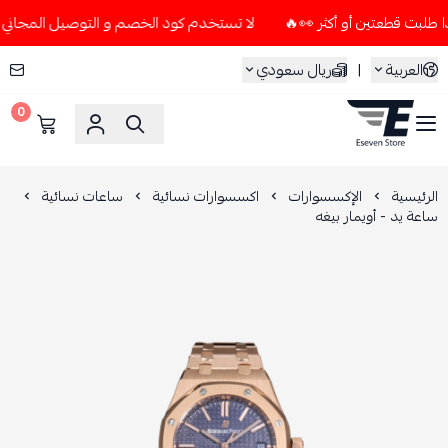
لا تستخدم كود الخصم و التوصيل المجاني " N7 " إلا إذا طلبت قطعتين أو أكثر 👀🔥
العربية
|
ريال سعودي
0
ESEVEN STORE
الرئيسية
الإكسسوارات
اكسسوارات نسائية
ساعات نسائية
ساعة يد - أويمار بيغه