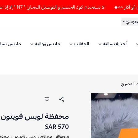
لا تستخدم كود الخصم و التوصيل المجاني " N7 " إلا إذا طلبت قطعتين أو أكثر 👀🔥
سعودي
أحذية نسائية
الحقائب
ملابس رجالية
ملابس نسائ
د العصري
محفظة لويس فويتون ا
570 SAR
محفظة ,
محافظ ,
لويس فويتون ,
محفظة