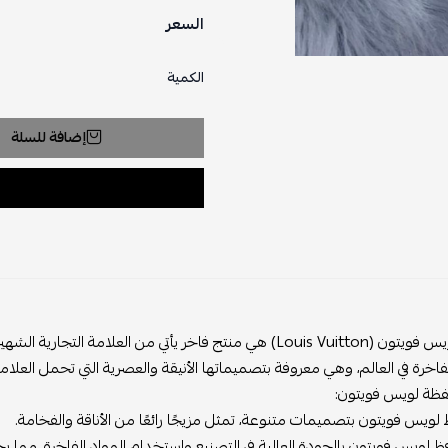
السعر
الكمية
إضافة للسلة
محفظة لويس فويتون (Louis Vuitton) هي منتج فاخر يأتي من الع
اخرة في العالم، وهي معروفة بتصميماتها الأنيقة والعصرية التي تحمل العلامة ال
ة لويس فويتون:
 لويس فويتون بتصميمات متنوعة، تمثل مزيجًا رائعًا من الأناقة والفخامة.
ظ لويس فويتون بالجودة العالية في التصنيع واستخدام المواد الفاخرة، مما ي