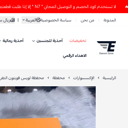
لا تستخدم كود الخصم و التوصيل المجاني " N7 " إلا إذا طلبت قطعتين أو أكثر 👀🔥
العربية
|
ريال 
المدونة
من نحن
سياسة الخصوصية
تخفيضات
أحذية للجنسين
أحذية رجالية
ESEVEN STORE
الاهداء الرقمي
الرئيسية
الإكسسوارات
محفظة
محفظة لويس فويتون التفر