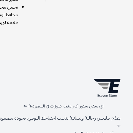
تحمل محافظ لويس فو
محافظ لويس
علامة لويس
اي سفن ستور أكبر متجر شوزات في السعودية 👟
يقدّم ملابس رجالية ونسائية تناسب احتياجك اليومي، بجودة مضمونة 
✨