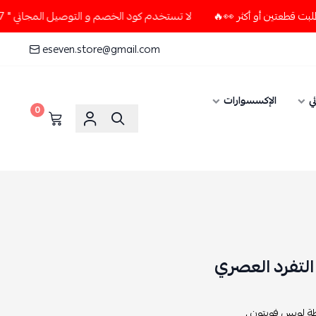
لا تستخدم كود الخصم و التوصيل المجاني " N7 " إلا إذا طلبت قطعتين أو أكثر 👀🔥
eseven.store@gmail.com
ي
الإكسسوارات
0
لتفرد العصري
 لويس فويتون ,