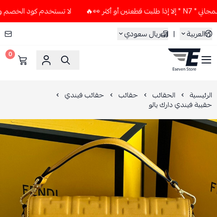
ثر 👀🔥
لا تستخدم كود الخصم و التوصيل المجاني " N7 " إلا إذ
العربية
|
ريال سعودي
0
ESEVEN STORE
الرئيسية
الحقائب
حقائب
حقائب فيندي
حقيبة فيندي دارك يالو