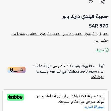
حقيبة فيندي دارك يالو
870 SAR
حقيبة يد فيندي ,
حقائب ماستر ,
حقائب فيندي ,
حقائب ,
شنطة يد ,
حقيبة يد ,
متوفر
أو قسم فاتورتك بقيمة
217.50 ر.س
على
4
دفعات
بدون رسوم تأخير، متوافقة مع الشريعة الإسلامية
اعرف أكثر