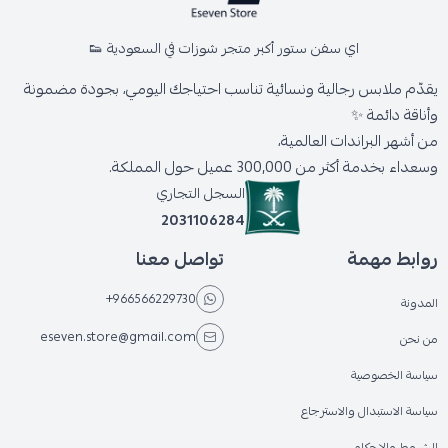
اي سفن ستور أكبر متجر شوزات في السعودية 👟
يقدّم ملابس رجالية ونسائية تناسب احتياجك اليومي، بجودة مضمونة
وأناقة دائمة ✨
من أشهر البراندات العالمية،
وسعداء بخدمة أكثر من 300,000 عميل حول المملكة.
السجل التجاري
2031106284
روابط مهمة
تواصل معنا
+966566229730
المدونة
eseven.store@gmail.com
من نحن
سياسة الخصوصية
سياسة الاستبدال والاسترجاع
الشروط والاحكام