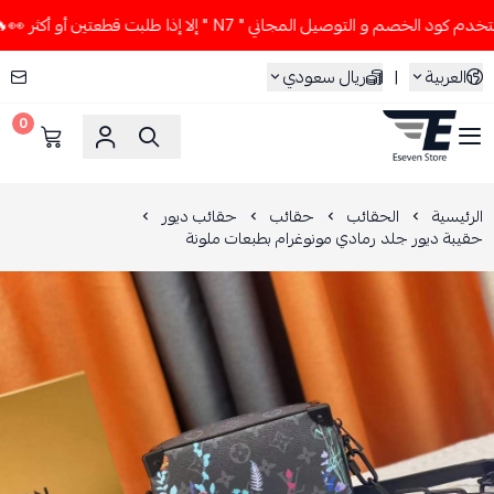
الخصم و التوصيل المجاني " N7 " إلا إذا طلبت قطعتين أو أكثر 👀🔥
العربية
|
ريال سعودي
0
ESEVEN STORE
الرئيسية
الحقائب
حقائب
حقائب ديور
حقيبة ديور جلد رمادي مونوغرام بطبعات ملونة